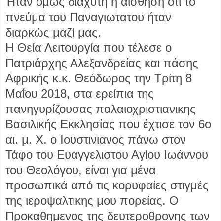
Ήταν όμως διάχυτη η αίσθηση ότι το
πνεύμα του Παναγιωτατου ήταν
διαρκώς μαζί μας.
Η Θεία Λειτουργία που τέλεσε ο
Πατριάρχης Αλεξανδρείας και πάσης
Αφρικής κ.κ. Θεόδωρος την Τρίτη 8
Μαΐου 2018, στα ερείπια της
πανηγυρίζουσας παλαιοχριστιανικης
Βασιλικής Εκκλησίας που έχτισε τον 6ο
αι. μ. Χ. ο Ιουστινιανος πάνω στον
Τάφο του Ευαγγελιστου Αγίου Ιωάννου
του Θεολόγου, είναι για μένα
προσωπικά από τις κορυφαίες στιγμές
της ιεροψαλτικης μου πορείας. Ο
Προκαθημενος της δευτεροθρονης των