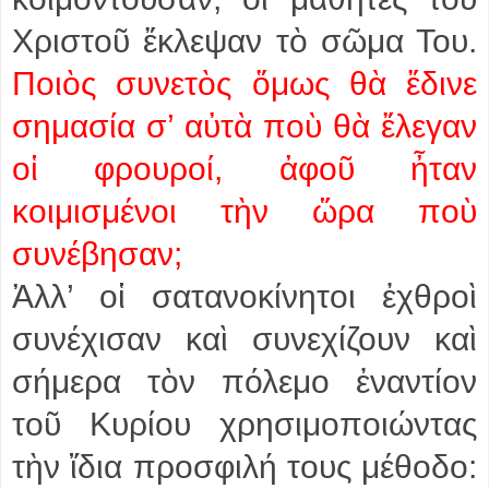
Χριστοῦ ἔκλεψαν τὸ σῶμα Του.
Ποιὸς συνετὸς ὅμως θὰ ἔδινε
σημασία σ’ αὐτὰ ποὺ θὰ ἔλεγαν
οἱ φρουροί, ἀφοῦ ἦταν
κοιμισμένοι τὴν ὥρα ποὺ
συνέβησαν;
Ἀλλ’ οἱ σατανοκίνητοι ἐχθροὶ
συνέχισαν καὶ συνεχίζουν καὶ
σήμερα τὸν πόλεμο ἐναντίον
τοῦ Κυρίου χρησιμοποιώντας
τὴν ἴδια προσφιλή τους μέθοδο: