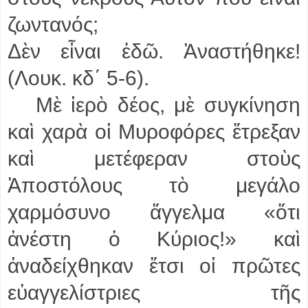
ζωντανός;
Δὲν εἶναι ἐδῶ. Ἀναστήθηκε!
(Λουκ. κδ΄ 5-6).
Μὲ ἱερὸ δέος, μὲ συγκίνηση
καὶ χαρὰ οἱ Μυροφόρες ἔτρεξαν
καὶ μετέφεραν στοὺς
Ἀποστόλους τὸ μεγάλο
χαρμόσυνο ἄγγελμα «ὅτι
ἀνέστη ὁ Κύριος!» καὶ
ἀναδείχθηκαν ἔτσι οἱ πρῶτες
εὐαγγελίστριες τῆς