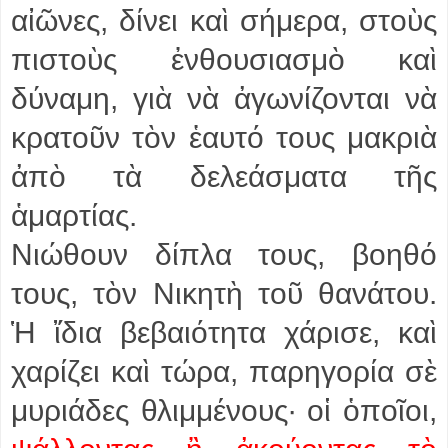
αἰῶνες, δίνει καὶ σήμερα, στοὺς
πιστοὺς ἐνθουσιασμὸ καὶ
δύναμη, γιὰ νὰ ἀγωνίζονται νὰ
κρατοῦν τὸν ἑαυτό τους μακριὰ
ἀπὸ τὰ δελεάσματα τῆς
ἁμαρτίας.
Νιώθουν δίπλα τους, βοηθό
τους, τὸν Νικητὴ τοῦ θανάτου.
Ἡ ἴδια βεβαιότητα χάρισε, καὶ
χαρίζει καὶ τώρα, παρηγορία σὲ
μυριάδες θλιμμένους· οἱ ὁποῖοι,