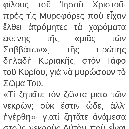
φίλους τοῦ Ἰησοῦ Χριστοῦ·
πρὸς τὶς Μυροφόρες ποὺ εἶχαν
ἔλθει ἀτρόμητες τὰ χαράματα
ἐκείνης τῆς «μιᾶς τῶν
Σαββάτων», τῆς πρώτης
δηλαδὴ Κυριακῆς, στὸν Τάφο
τοῦ Κυρίου, γιὰ νὰ μυρώσουν τὸ
Σῶμα Του.
«Τί ζητεῖτε τὸν ζῶντα μετὰ τῶν
νεκρῶν; οὐκ ἔστιν ὧδε, ἀλλ’
ἠγέρθη»· γιατί ζητᾶτε ἀνάμεσα
στοὺς νεκροὺς Αὐτὸν ποὺ εἶναι