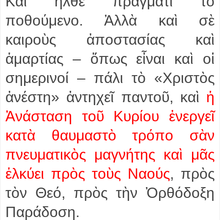
Καὶ ἦλθε πράγματι τὸ
ποθούμενο. Ἀλλὰ καὶ σὲ
καιροὺς ἀποστασίας καὶ
ἁμαρτίας – ὅπως εἶναι καὶ οἱ
σημερινοί – πάλι τὸ «Χριστὸς
ἀνέστη» ἀντηχεῖ παντοῦ, καὶ
ἡ
Ἀνάσταση τοῦ Κυρίου ἐνεργεῖ
κατὰ θαυμαστὸ τρόπο σὰν
πνευματικὸς μαγνήτης καὶ μᾶς
ἑλκύει πρὸς τοὺς Ναούς
, πρὸς
τὸν Θεό, πρὸς τὴν Ὀρθόδοξη
Παράδοση.