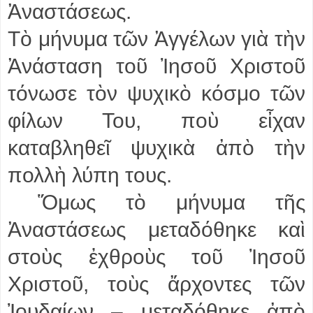
Ἀναστάσεως.
Τὸ μήνυμα τῶν Ἀγγέλων γιὰ τὴν
Ἀνάσταση τοῦ Ἰησοῦ Χριστοῦ
τόνωσε τὸν ψυχικὸ κόσμο τῶν
φίλων Του, ποὺ εἶχαν
καταβληθεῖ ψυχικὰ ἀπὸ τὴν
πολλὴ λύπη τους.
Ὅμως τὸ μήνυμα τῆς
Ἀναστάσεως μεταδόθηκε καὶ
στοὺς ἐχθροὺς τοῦ Ἰησοῦ
Χριστοῦ, τοὺς ἄρχοντες τῶν
Ἰουδαίων – μεταδόθηκε ἀπὸ