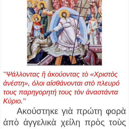
''Ψάλλοντας ἢ ἀκούοντας τὸ «Χριστὸς
ἀνέστη», όλοι αἰσθάνονται στὸ πλευρό
τους παρηγορητή τους τὸν ἀναστάντα
Κύριο.''
Ακούστηκε γιὰ πρώτη φορὰ
ἀπὸ ἀγγελικὰ χείλη πρὸς τοὺς