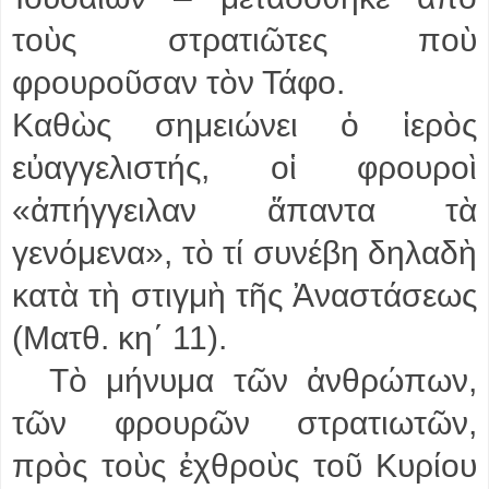
τοὺς στρατιῶτες ποὺ
φρουροῦσαν τὸν Τάφο.
Καθὼς σημειώνει ὁ ἱερὸς
εὐαγγελιστής, οἱ φρουροὶ
«ἀπήγγειλαν ἅπαντα τὰ
γενόμενα», τὸ τί συνέβη δηλαδὴ
κατὰ τὴ στιγμὴ τῆς Ἀναστάσεως
(Ματθ. κη΄ 11).
Τὸ μήνυμα τῶν ἀνθρώπων,
τῶν φρουρῶν στρατιωτῶν,
πρὸς τοὺς ἐχθροὺς τοῦ Κυρίου