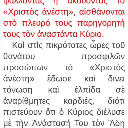
ψάλλοντας ἢ ἀκούοντας τὸ
«Χριστὸς ἀνέστη», αἰσθάνονται
στὸ πλευρό τους παρηγορητή
τους τὸν ἀναστάντα Κύριο.
Καὶ στὶς πικρότατες ὧρες τοῦ
θανάτου προσφιλῶν
προσώπων τὸ «Χριστὸς
ἀνέστη» ἔδωσε καὶ δίνει
τόνωση καὶ ἐλπίδα σὲ
ἀναρίθμητες καρδιές, διότι
πιστεύουν ὅτι ὁ Κύριος διέλυσε
μὲ τὴν Ἀνάστασή Του τὸν Ἅδη