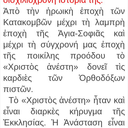
Ἀπὸ τὴν ἡρωικὴ ἐποχὴ τῶν
Κατακομβῶν μέχρι τὴ λαμπρὴ
ἐποχὴ τῆς Ἁγια-Σοφιᾶς καὶ
μέχρι τὴ σύγχρονή μας ἐποχὴ
τῆς ποικίλης προόδου τὸ
«Χριστὸς ἀνέστη» δονεῖ τὶς
καρδιὲς τῶν Ὀρθοδόξων
πιστῶν.
Τὸ «Χριστὸς ἀνέστη» ἦταν καὶ
εἶναι διαρκὲς κήρυγμα τῆς
Ἐκκλησίας. Ἡ Ἀνάσταση εἶναι