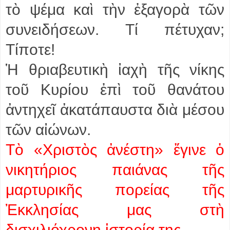
τὸ ψέμα καὶ τὴν ἐξαγορὰ τῶν
συνειδήσεων. Τί πέτυχαν;
Τίποτε!
Ἡ θριαβευτικὴ ἰαχὴ τῆς νίκης
τοῦ Κυρίου ἐπὶ τοῦ θανάτου
ἀντηχεῖ ἀκατάπαυστα διὰ μέσου
τῶν αἰώνων.
Τὸ «Χριστὸς ἀνέστη» ἔγινε ὁ
νικητήριος παιάνας τῆς
μαρτυρικῆς πορείας τῆς
Ἐκκλησίας μας στὴ
δισχιλιόχρονη ἱστορία της.