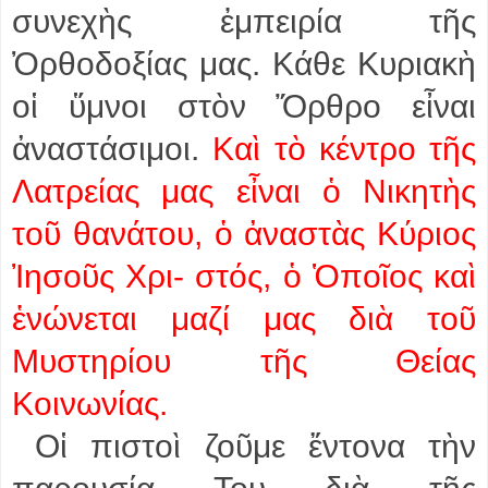
συνεχὴς ἐμπειρία τῆς
Ὀρθοδοξίας μας. Κάθε Κυριακὴ
οἱ ὕμνοι στὸν Ὄρθρο εἶναι
ἀναστάσιμοι.
Καὶ τὸ κέντρο τῆς
Λατρείας μας εἶναι ὁ Νικητὴς
τοῦ θανάτου, ὁ ἀναστὰς Κύριος
Ἰησοῦς Χρι- στός,
ὁ Ὁποῖος καὶ
ἑνώνεται μαζί μας διὰ τοῦ
Μυστηρίου τῆς Θείας
Κοινωνίας.
Οἱ πιστοὶ ζοῦμε ἔντονα τὴν