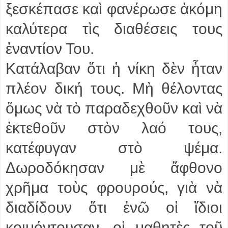
ξεσκέπασε καὶ φανέρωσε ἀκόμη
καλύτερα τὶς διαθέσεις τους
ἐναντίον Του.
Κατάλαβαν ὅτι ἡ νίκη δὲν ἦταν
πλέον δική τους. Μὴ θέλοντας
ὅμως νὰ τὸ παραδεχθοῦν καὶ νὰ
ἐκτεθοῦν στὸν λαό τους,
κατέφυγαν στὸ ψέμα.
Δωροδόκησαν μὲ ἄφθονο
χρῆμα τοὺς φρουρούς, γιὰ νὰ
διαδίδουν ὅτι ἐνῶ οἱ ἴδιοι
κοιμόντουσαν, οἱ μαθητὲς τοῦ