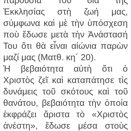
παρουσία Του διὰ τῆς
Ἐκκλησίας στὴ ζωή μας,
σύμφωνα καὶ μὲ τὴν ὑπόσχεση
ποὺ ἔδωσε μετὰ τὴν Ἀνάστασή
Του ὅτι θὰ εἶναι αἰώνια παρὼν
μαζί μας (Ματθ. κη΄ 20).
Ἡ βεβαιότητα αὐτὴ ὅτι ὁ
Χριστὸς ζεῖ καὶ καταπάτησε τὶς
δυνάμεις τοῦ σκότους καὶ τοῦ
θανάτου, βεβαιότητα τὴν ὁποία
ἐκφράζει ἄριστα τὸ «Χριστὸς
ἀνέστη», ἔδωσε μέσα στοὺς