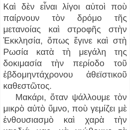
Καὶ δὲν εἶναι λίγοι αὐτοὶ ποὺ
παίρνουν τὸν δρόμο τῆς
μετανοίας καὶ στροφῆς στὴν
Ἐκκλησία, ὅπως ἔγινε καὶ στὴ
Ρωσία κατὰ τὴ μεγάλη της
δοκιμασία τὴν περίοδο τοῦ
ἑβδομηντάχρονου ἀθεϊστικοῦ
καθεστῶτος.
Μακάρι, ὅταν ψάλλουμε τὸν
μικρὸ αὐτὸ ὕμνο, ποὺ γεμίζει μὲ
ἐνθουσιασμὸ καὶ χαρὰ τὴν