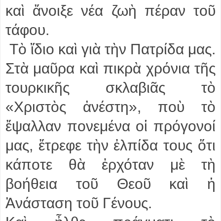
καὶ ἄνοιξε νέα ζωὴ πέραν τοῦ
τάφου.
Τὸ ἴδιο καὶ γιὰ τὴν Πατρίδα μας.
Στὰ μαῦρα καὶ πικρὰ χρόνια τῆς
τουρκικῆς σκλαβιᾶς τὸ
«Χριστὸς ἀνέστη», ποὺ τὸ
ἔψαλλαν πονεμένα οἱ πρόγονοί
μας, ἔτρεφε τὴν ἐλπίδα τους ὅτι
κάποτε θὰ ἐρχόταν μὲ τὴ
βοήθεια τοῦ Θεοῦ καὶ ἡ
Ἀνάσταση τοῦ Γένους.