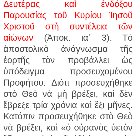
Δευτέρας καὶ ἐνδόξου
Παρουσίας τοῦ Κυρίου Ἰησοῦ
Χριστοῦ στὴ συντέλεια τῶν
αἰώνων
(Ἀποκ. ια΄ 3). Τὸ
ἀποστολικὸ ἀνάγνωσμα τῆς
ἑορτῆς τὸν προβάλλει ὡς
ὑπόδειγμα προσευχομένου
Προφήτου. Διότι προσευχήθηκε
στὸ Θεὸ νὰ μὴ βρέξει, καὶ δὲν
ἔβρεξε τρία χρόνια καὶ ἕξι μῆνες.
Κατόπιν προσευχήθηκε στὸ Θεὸ
νὰ βρέξει, καὶ «ὁ οὐρανὸς ὑετὸν