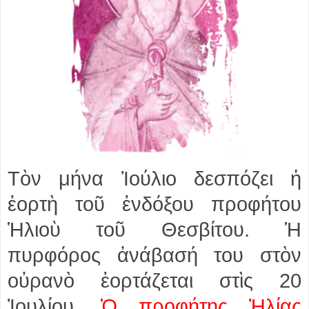
Τὸν μήνα Ἰούλιο δεσπόζει ἡ
ἑορτὴ τοῦ ἐνδόξου προφήτου
Ἡλιοὺ τοῦ Θεσβίτου. Ἡ
πυρφόρος ἀνάβασή του στὸν
οὐρανὸ ἑορτάζεται στὶς 20
Ἰουλίου.
Ὁ προφήτης Ἠλίας