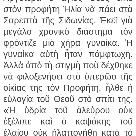
στὸν προφήτη Ἠλία νὰ πάει στὰ
Σαρεπτὰ τῆς Σιδωνίας. Ἐκεῖ γιὰ
μεγάλο χρονικὸ διάστημα τὸν
φρόντιζε μιὰ χήρα γυναίκα. Ἡ
γυναίκα αὐτὴ ἦταν πάμφτωχη.
Ἀλλὰ ἀπὸ τὴ στιγμὴ ποὺ δέχθηκε
νὰ φιλοξενήσει στὸ ὑπερῶο τῆς
οἰκίας της τὸν Προφήτη, ἦλθε ἡ
εὐλογία τοῦ Θεοῦ στὸ σπίτι της.
«Ἡ ὑδρία τοῦ ἀλεύρου οὐκ
ἐξέλιπε καὶ ὁ καψάκης τοῦ
ἐλαίου οὐκ ἠλαττονήθη κατὰ τὸ