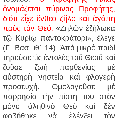
ὀνομάζεται πύρινος Προφήτης,
διότι εἶχε ἔνθεο ζῆλο καὶ ἀγάπη
πρὸς τὸν Θεό.
«Ζηλῶν ἐζήλωκα
τῷ Κυρίῳ παντοκράτορι», ἔλεγε
(Γ΄ Βασ. ιθ΄ 14). Ἀπὸ μικρὸ παιδὶ
τηροῦσε τὶς ἐντολὲς τοῦ Θεοῦ καὶ
ζοῦσε ζωὴ παρθενίας μὲ
αὐστηρὴ νηστεία καὶ φλογερὴ
προσευχή. Ὁμολογοῦσε μὲ
παρρησία τὴν πίστη του στὸν
μόνο ἀληθινὸ Θεὸ καὶ δὲν
φοβήθηκε νὰ ἐλέγξει τὸν