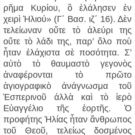
ρῆμα Κυρίου, ὃ ἐλάλησεν ἐν
χειρὶ Ἠλιού» (Γ΄ Βασ. ιζ΄ 16). Δὲν
τελείωναν οὔτε τὸ ἀλεύρι της
οὔτε τὸ λάδι της, παρ’ ὅλο ποὺ
ἦταν ἐλάχιστα σὲ ποσότητα. Σ’
αὐτὸ τὸ θαυμαστὸ γεγονὸς
ἀναφέρονται τὸ πρῶτο
ἁγιογραφικὸ ἀνάγνωσμα τοῦ
Ἑσπερινοῦ ἀλλὰ καὶ τὸ ἱερὸ
Εὐαγγέλιο τῆς ἑορτῆς. Ὁ
προφήτης Ἠλίας ἦταν ἄνθρωπος
τοῦ Θεοῦ, τελείως δοσμένος