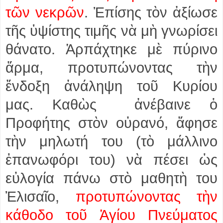
τῶν νεκρῶν
. Ἐπίσης τὸν ἀξίωσε
τῆς ὑψίστης τιμῆς νὰ μὴ γνωρίσει
θάνατο. Ἁρπάχτηκε μὲ πύρινο
ἅρμα, προτυπώνοντας τὴν
ἔνδοξη ἀνάληψη τοῦ Κυρίου
μας. Καθὼς ἀνέβαινε ὁ
Προφήτης στὸν οὐρανό, ἄφησε
τὴν μηλωτή του (τὸ μάλλινο
ἐπανωφόρι του) νὰ πέσει ὡς
εὐλογία πάνω στὸ μαθητὴ του
Ἐλισαῖο,
προτυπώνοντας τὴν
κάθοδο τοῦ Ἁγίου Πνεύματος