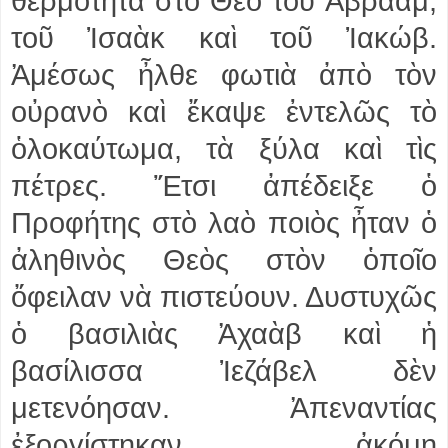
θερμότητα στὸ Θεὸ τοῦ Ἀβραάμ,
τοῦ Ἰσαὰκ καὶ τοῦ Ἰακώβ.
Ἀμέσως ἦλθε φωτιὰ ἀπὸ τὸν
οὐρανὸ καὶ ἔκαψε ἐντελῶς τὸ
ὁλοκαύτωμα, τὰ ξύλα καὶ τὶς
πέτρες. Ἔτσι ἀπέδειξε ὁ
Προφήτης στὸ λαὸ ποιὸς ἦταν ὁ
ἀληθινὸς Θεὸς στὸν ὁποῖο
ὄφειλαν νὰ πιστεύουν. Δυστυχῶς
ὁ βασιλιὰς Ἀχαὰβ καὶ ἡ
βασίλισσα Ἰεζάβελ δὲν
μετενόησαν. Ἀπεναντίας
ἐξοργίστηκαν ἀκόμη