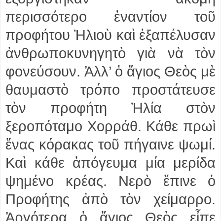
περισσότερο ἐναντίον τοῦ
προφήτου Ἠλιοὺ καὶ ἐξαπέλυσαν
ἀνθρωποκυνηγητὸ γιὰ νὰ τὸν
φονεύσουν. Ἀλλ’ ὁ ἅγιος Θεὸς μὲ
θαυμαστὸ τρόπο προστάτευσε
τὸν προφήτη Ἠλία στὸν
ξεροπόταμο Χορράθ. Κάθε πρωὶ
ἕνας κόρακας τοῦ πήγαινε ψωμί.
Καὶ κάθε ἀπόγευμα μία μερίδα
ψημένο κρέας. Νερὸ ἔπινε ὁ
Προφήτης ἀπὸ τὸν χείμαρρο.
Ἀργότερα ὁ ἅγιος Θεὸς εἶπε