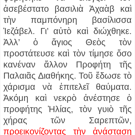
ἀσεβέστατο βασιλιὰ Ἀχαὰβ καὶ
τὴν παμπόνηρη βασίλισσα
Ἰεζάβελ. Γι’ αὐτὸ καὶ διώχθηκε.
Ἀλλ’ ὁ ἅγιος Θεὸς τὸν
προστάτευσε καὶ τὸν τίμησε ὅσο
κανέναν ἄλλον Προφήτη τῆς
Παλαιᾶς Διαθήκης. Τοῦ ἔδωσε τὸ
χάρισμα νὰ ἐπιτελεῖ θαύματα.
Ἀκόμη καὶ νεκρὸ ἀνέστησε ὁ
προφήτης Ἠλίας, τὸν γυιὸ τῆς
χήρας τῶν Σαρεπτῶν,
προεικονίζοντας τὴν ἀνάσταση