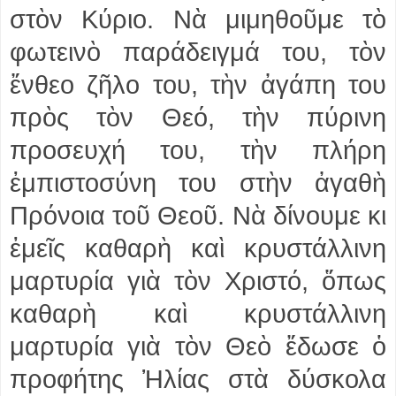
στὸν Κύριο. Νὰ μιμηθοῦμε τὸ
φωτεινὸ παράδειγμά του, τὸν
ἔνθεο ζῆλο του, τὴν ἀγάπη του
πρὸς τὸν Θεό, τὴν πύρινη
προσευχή του, τὴν πλήρη
ἐμπιστοσύνη του στὴν ἀγαθὴ
Πρόνοια τοῦ Θεοῦ. Νὰ δίνουμε κι
ἐμεῖς καθαρὴ καὶ κρυστάλλινη
μαρτυρία γιὰ τὸν Χριστό, ὅπως
καθαρὴ καὶ κρυστάλλινη
μαρτυρία γιὰ τὸν Θεὸ ἔδωσε ὁ
προφήτης Ἠλίας στὰ δύσκολα