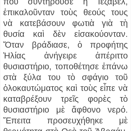
ποὺ συντηροῦσε ἡ Ἰεζάβελ,
ἐπικαλοῦνταν τοὺς θεούς τους
νὰ κατεβάσουν φωτιὰ γιὰ τὴ
θυσία καὶ δὲν εἰσακούονταν.
Ὅταν βράδιασε, ὁ προφήτης
Ἠλίας ἀνήγειρε ἀπέριττο
θυσιαστήριο, τοποθέτησε ἐπάνω
στὰ ξύλα του τὸ σφάγιο τοῦ
ὁλοκαυτώματος καὶ τοὺς εἶπε νὰ
καταβρέξουν τρεῖς φορὲς τὸ
θυσιαστήριο μὲ ἄφθονο νερό.
Ἔπειτα προσευχήθηκε μὲ