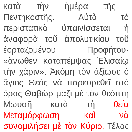
κατὰ τὴν ἡμέρα τῆς
Πεντηκοστῆς. Αὐτὸ τὸ
περιστατικὸ ὑπαινίσσεται ἡ
ἀναφορὰ τοῦ ἀπολυτικίου τοῦ
ἑορταζομένου Προφήτου·
«ἄνωθεν καταπέμψας Ἐλισαίῳ
τὴν χάριν». Ἀκόμη τὸν ἀξίωσε ὁ
ἅγιος Θεὸς νὰ παρευρεθεῖ στὸ
ὄρος Θαβὼρ μαζὶ μὲ τὸν θεόπτη
Μωυσῆ κατὰ τὴ
θεία
Μεταμόρφωση καὶ νὰ
συνομιλήσει μὲ τὸν Κύριο.
Τέλος