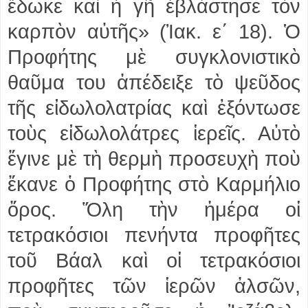
ἔδωκε καὶ ἡ γῆ ἐβλάστησε τὸν
καρπὸν αὐτῆς» (Ἰακ. ε΄ 18). Ὁ
Προφήτης μὲ συγκλονιστικὸ
θαῦμα του ἀπέδειξε τὸ ψεῦδος
τῆς εἰδωλολατρίας καὶ ἐξόντωσε
τοὺς εἰδωλολάτρες ἱερεῖς. Αὐτὸ
ἔγινε μὲ τὴ θερμὴ προσευχὴ ποὺ
ἔκανε ὁ Προφήτης στὸ Καρμήλιο
ὄρος. Ὅλη τὴν ἡμέρα οἱ
τετρακόσιοι πενήντα προφῆτες
τοῦ Βάαλ καὶ οἱ τετρακόσιοι
προφῆτες τῶν ἱερῶν ἀλσῶν,