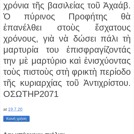
χρόνια τῆς βασιλείας τοῦ Ἀχαάβ.
Ὁ πύρινος Προφήτης θὰ
ἐπανέλθει στοὺς ἔσχατους
χρόνους, γιὰ νὰ δώσει πάλι τὴ
μαρτυρία του ἐπισφραγίζοντάς
την μὲ μαρτύριο καὶ ἐνισχύοντας
τοὺς πιστοὺς στὴ φρικτὴ περίοδο
τῆς κυριαρχίας τοῦ Ἀντιχρίστου.
ΟΣΩΤΗΡ2071
at
19.7.20
Κοινή χρήση