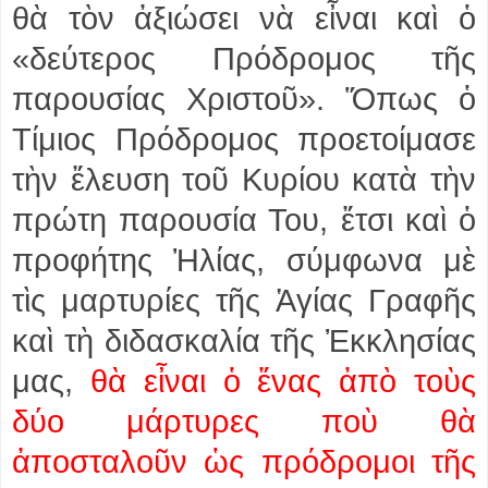
θὰ τὸν ἀξιώσει νὰ εἶναι καὶ ὁ
«δεύτερος Πρόδρομος τῆς
παρουσίας Χριστοῦ». Ὅπως ὁ
Τίμιος Πρόδρομος προετοίμασε
τὴν ἔλευση τοῦ Κυρίου κατὰ τὴν
πρώτη παρουσία Του, ἔτσι καὶ ὁ
προφήτης Ἠλίας, σύμφωνα μὲ
τὶς μαρτυρίες τῆς Ἁγίας Γραφῆς
καὶ τὴ διδασκαλία τῆς Ἐκκλησίας
μας,
θὰ εἶναι ὁ ἕνας ἀπὸ τοὺς
δύο μάρτυρες ποὺ θὰ
ἀποσταλοῦν ὡς πρόδρομοι τῆς