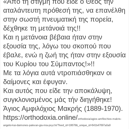
«Από τη στιγμή που είδε ο Θεός την
αταλάντευτη πρόθεσή της, να επανέλθη
στην σωστή πνευματική της πορεία,
δέχθηκε τη μετάνοιά της!!
Και η μετάνοια βέβαια ήταν στην
εξουσία της, λόγω του σκοπού που
έβαλε, ενώ η ζωή της ήταν στην εξουσία
του Κυρίου του Σύμπαντος!»!!
Με τα λόγια αυτά ντροπιάσθηκαν οι
δαίμονες και έφυγαν.
Και αυτός που είδε την αποκάλυψη,
συγκλονισμένος μάς τήν διηγήθηκε!
Άγιος Αμφιλόχιος Μακρής (1889-1970).
https://orthodoxia.online/
orthodoxia/agios-amfilochios-makris-
angeloi-kai-daimones-palevan-gia-mia-psychi/?feed_id=18678&_unique_id=641b47697a0a9